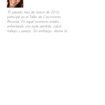
"El pasado mes de marzo de 2016,
participé en el Taller de
Crecimiento
Personal. En aquel momento estaba
enfrentando una triple pérdida: salud,
trabajo y pareja. Sin embargo, darme la
oportunidad de esta experiencia me
permitió identificar todas aquellas marcas
del pasado, la mayoría muy dolorosas,
que no me permitían ver con claridad lo
valiosa que soy. La forma en que me
percibía, mi manera de ver la vida y de
enfrentar sus retos cambió
significativamente. Hoy soy una mujer
feliz y de una fe renovada que disfruta y
vive su presente con gran valentía,
serenidad y optimismo”.
Oneliss Rolón Nieves
Participante Puerto Rico