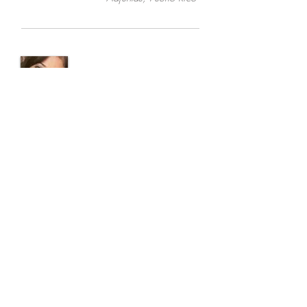
"El pasado mes de marzo de 2016,
participé en el Taller de
Crecimiento
Personal. En aquel momento estaba
enfrentando una triple pérdida: salud,
trabajo y pareja. Sin embargo, darme la
oportunidad de esta experiencia me
permitió identificar todas aquellas marcas
del pasado, la mayoría muy dolorosas,
que no me permitían ver con claridad lo
valiosa que soy. La forma en que me
percibía, mi manera de ver la vida y de
enfrentar sus retos cambió
significativamente. Hoy soy una mujer
feliz y de una fe renovada que disfruta y