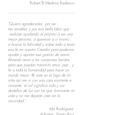
Robert B Medina Radesco
"Quiero agradecerles por ser
tan amables y por esa bella labor que
realizan ayudando al prójimo a ser una
mejor persona, a quererse a sí mismo ,
a buscar la felicidad y sobre todo a tener
esa fe en nuestro Creador para podernos
ayudar y aportar ese granito de arena
llevando amor a los corazones heridos
para que puedan transmitir amor, paz , y
fe a toda la humanidad para hacer un
mundo mejor.
🌞
este es el logo de mi
niña así me vi con una cara sonriente e
inocente, el sol significa vida y sus
destellos de luz son los que iluminarán mi
vida y no me dejarán caer en la
oscuridad."
Ida Rodríguez
Adjuntas, Puerto Rico